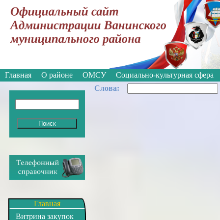
Вкл
Версия для слабовидящих:
Изображе
Главная
О районе
ОМСУ
Социально-культурная сфера
Cлова:
Главная
Витрина закупок