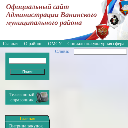
Вкл
Версия для слабовидящих:
Изображе
Главная
О районе
ОМСУ
Социально-культурная сфера
Cлова:
Главная
Витрина закупок