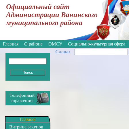
Вкл
Версия для слабовидящих:
Изображе
Главная
О районе
ОМСУ
Социально-культурная сфера
Cлова:
Главная
Витрина закупок