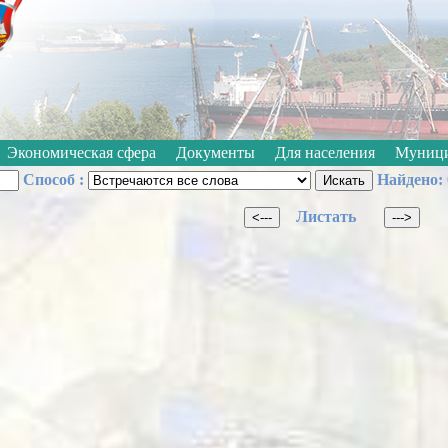
Откл
Черно-белые
Изображения:
Размер шрифта:
A
Экономическая сфера
Документы
Для населения
Муници
Способ :
Найдено: 
Листать