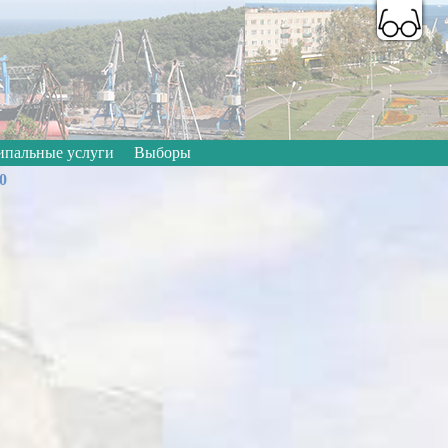
A
A
A
A
A
A
Цветовая схема:
пальные услуги
Выборы
0