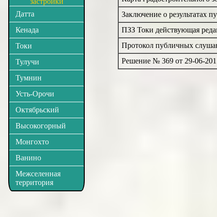
застройки
Датта
Заключение о результатах п
Кенада
ПЗЗ Токи действующая реда
Протокол публичных слушан
Токи
Решение № 369 от 29-06-201
Тулучи
Тумнин
Усть-Орочи
Октябрьский
Высокогорный
Монгохто
Ванино
Межселенная
территория