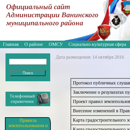
Вкл
Версия для слабовидящих:
Изображе
Главная
О районе
ОМСУ
Социально-культурная сфера
Дата размещения: 14 октября 2016
Протокол публичных слушан
Заключение о результатах п
Проект правил землепользов
Внесение изменений в Прави
Карта градостроительного 
Правила
землепользования и
Карта градостроительного з