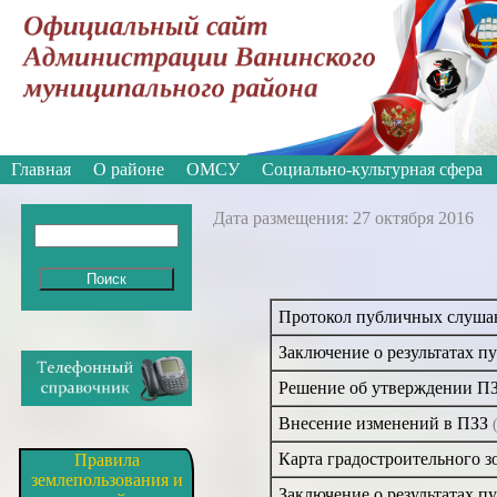
Вкл
Версия для слабовидящих:
Изображе
Главная
О районе
ОМСУ
Социально-культурная сфера
Дата размещения: 27 октября 2016
Протокол публичных слушан
Заключение о результатах п
Решение об утверждении ПЗЗ
Внесение изменений в ПЗЗ
Карта градостроительного з
Правила
землепользования и
Заключение о результатах п