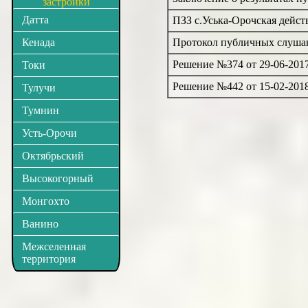
застройки
Датта
ПЗЗ с.Уська-Орочская дейс
Кенада
Протокол публичных слушан
Решение №374 от 29-06-201
Токи
Решение №442 от 15-02-201
Тулучи
Тумнин
Усть-Орочи
Октябрьский
Высокогорный
Монгохто
Ванино
Межселенная
территория