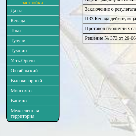
застройки
Заключение о результат
Датта
ПЗЗ Кенада действующа
Кенада
Протокол публичных сл
Токи
Решение № 373 от 29-06
Тулучи
Тумнин
Усть-Орочи
Октябрьский
Высокогорный
Монгохто
Ванино
Межселенная
территория