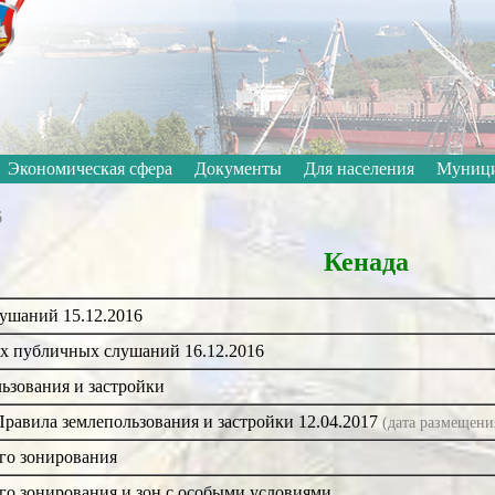
Откл
Черно-белые
Изображения:
Размер шрифта:
A
Экономическая сфера
Документы
Для населения
Муници
6
Кенада
ушаний 15.12.2016
ах публичных слушаний 16.12.2016
ьзования и застройки
равила землепользования и застройки 12.04.2017
(дата размещени
го зонирования
го зонирования и зон с особыми условиями