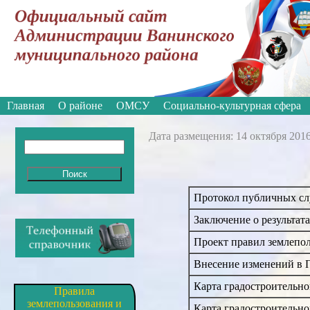
Вкл
Версия для слабовидящих:
Главная
О районе
ОМСУ
Социально-культурная сфера
Дата размещения: 14 октября 201
Протокол публичных сл
Заключение о результат
Проект правил землепол
Внесение изменений в П
Карта градостроительно
Правила
землепользования и
Карта градостроительно