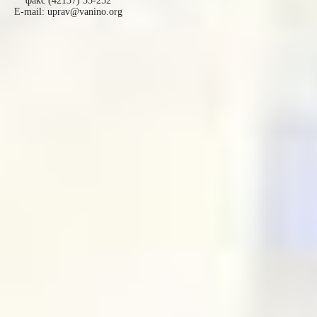
факс (42137) 55-252
E-mail:
uprav@vanino.org