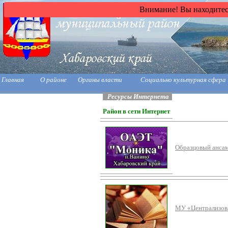
Внимание! Вы находитесь
Главная
О районе
Органы власти
Социально культурная сфера
Ресурсы Интернета
Район в сети Интернет
Образцовый ансам
МУ «Централизова