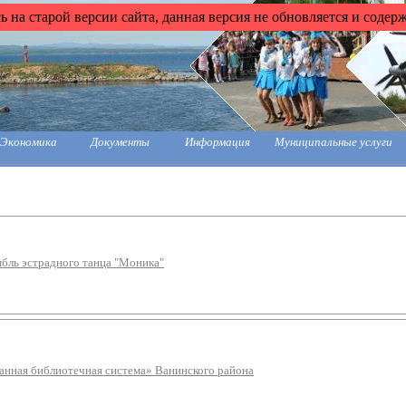
 на старой версии сайта, данная версия не обновляется и содер
Экономика
Документы
Информация
Муниципальные услуги
бль эстрадного танца "Моника"
нная библиотечная система» Ванинского района