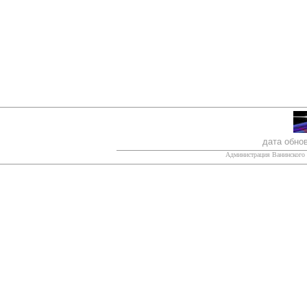
дата обно
Администрация Ванинского 