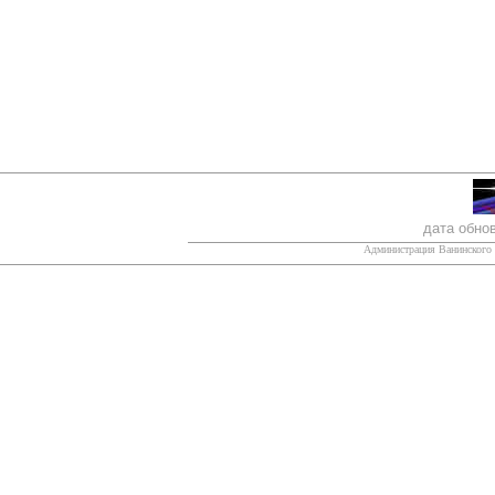
дата обно
Администрация Ванинского 