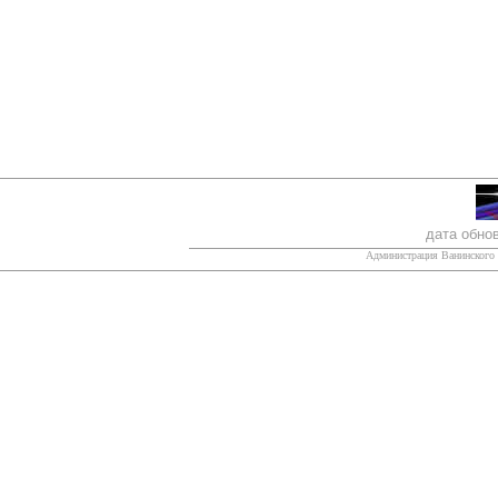
дата обно
Администрация Ванинского 